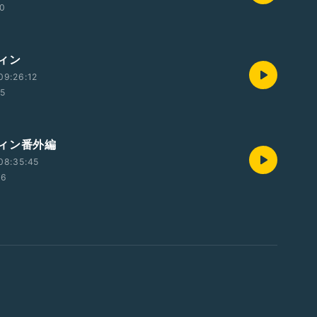
10
ィン
09:26:12
55
ィン番外編
08:35:45
56