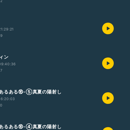
22
1:29:21
29
ィン
09:40:36
47
あるある⑯-⑤真夏の陽射し
16:20:03
00
あるある⑯-④真夏の陽射し