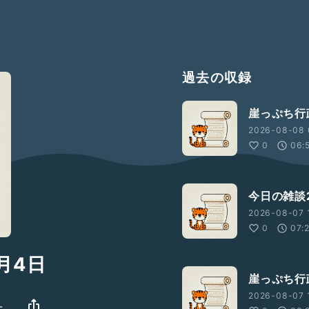
過去の収録
崖っぷち行
2026-08-08 
0
06:
今日の雑談2
2026-08-07 
0
07:
月4日
崖っぷち行
2026-08-07 1
-