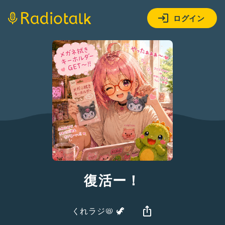
ログイン
復活ー！
くれラジ📛 🦖