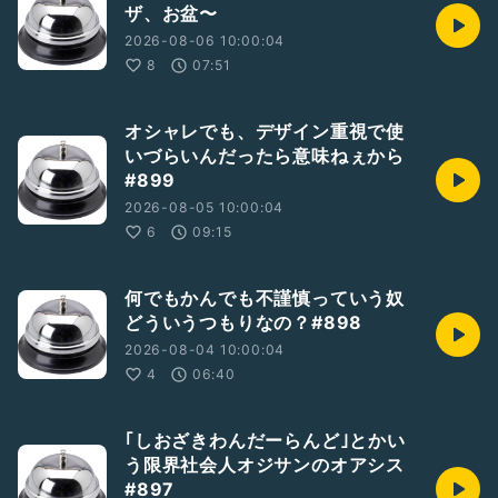
ザ、お盆〜
2026-08-06 10:00:04
8
07:51
オシャレでも、デザイン重視で使
いづらいんだったら意味ねぇから
#899
2026-08-05 10:00:04
6
09:15
何でもかんでも不謹慎っていう奴
どういうつもりなの？#898
2026-08-04 10:00:04
4
06:40
｢しおざきわんだーらんど｣とかい
う限界社会人オジサンのオアシス
#897