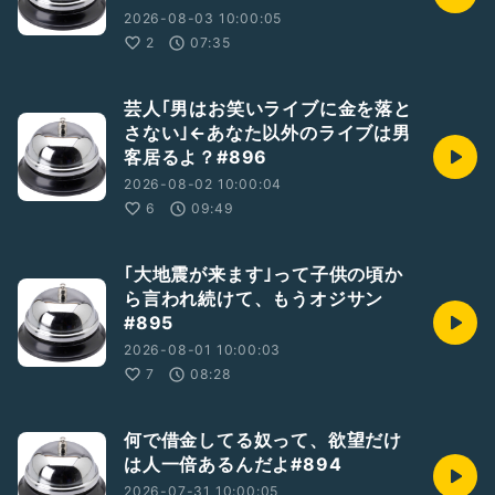
2026-08-03 10:00:05
2
07:35
芸人｢男はお笑いライブに金を落と
さない｣←あなた以外のライブは男
客居るよ？#896
2026-08-02 10:00:04
6
09:49
｢大地震が来ます｣って子供の頃か
ら言われ続けて、もうオジサン
#895
2026-08-01 10:00:03
7
08:28
何で借金してる奴って、欲望だけ
は人一倍あるんだよ#894
2026-07-31 10:00:05