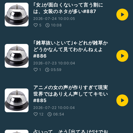
｢女｣が面白くないって言う割に
は、女装のネタが多い#887
2026-07-24 10:00:05
5
10:08
｢雑草抜いといて｣←どれが雑草か
どうかなんて見てわかんねぇよ
#886
2026-07-23 10:00:04
1
05:59
アニメの女の声が作りすぎて現実
世界ではありえん声しててキモい
#885
2026-07-22 10:00:04
12
06:54
占いって、そう｢出てる｣だけでお