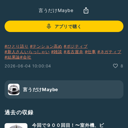
言うだけMaybe
アプリで聴く
#ひとり語り
#テンション高め
#ポジティブ
#新人さんいらっしゃい
#雑談
#名古屋弁
#仕事
#ネガティブ
#結果論
#会社
2026-06-04 10:00:04
8
言うだけMaybe
過去の収録
今回で９００回目！〜室外機、ピ