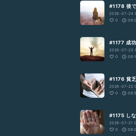
#1178 
2026-07-24 0
0
09:
#1177 
2026-07-23 
0
09:
#1176 
2026-07-22 
0
09:
#1175 
2026-07-21 
0
08: