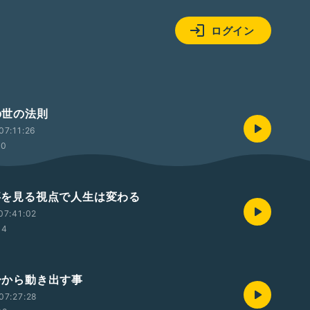
ログイン
この世の法則
07:11:26
10
物事を見る視点で人生は変わる
07:41:02
34
自分から動き出す事
07:27:28