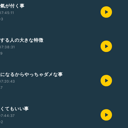
後で氣が付く事
7:45:11
03
成功する人の大きな特徴
07:38:31
19
貧乏になるからやっちゃダメな事
07:20:43
57
しなくてもいい事
07:44:37
02