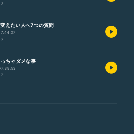
23
人生変えたい人へ7つの質問
07:44:07
46
ケチっちゃダメな事
07:39:53
37