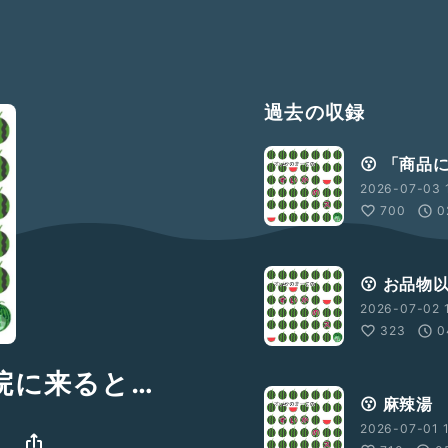
過去の収録
😗 「商
2026-07-03 
700
0
😗 お品
2026-07-02 
323
0
容院に来ると…
😗 麻辣湯
2026-07-01 