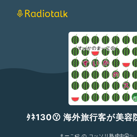
ﾀﾈ130😗 海外旅行客が美
まーこ🍉 の コッソリ熟成中🤫✨