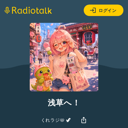
ログイン
浅草へ！
くれラジ📛 🦖