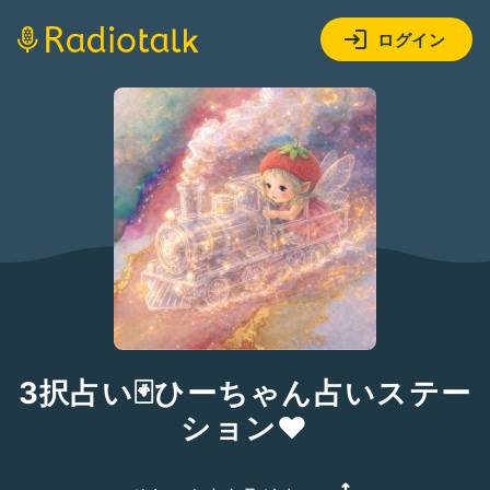
ログイン
3択占い🃏ひーちゃん占いステー
ション❤︎