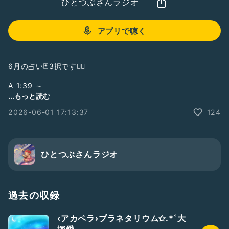
ひとつぶさんラジオ
アプリで聴く
6月の占い🃏3択です🧚‍♂️
A 1:39 ～
B 4:49 ～
...もっと読む
C 8:20 ～
2026-06-01 17:13:37
124
#占い
#タロットカード
#6月の占い
ひとつぶさんラジオ
過去の収録
‹アカペラ›プラネタリウム✩.*˚大