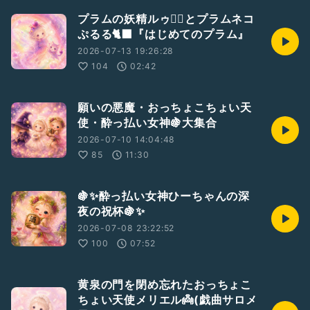
プラムの妖精ルゥ🧚‍♀️とプラムネコ
ぷるる🐈‍⬛『はじめてのプラム』
2026-07-13 19:26:28
104
02:42
願いの悪魔・おっちょこちょい天
使・酔っ払い女神🍇大集合
2026-07-10 14:04:48
85
11:30
🍇✨️酔っ払い女神ひーちゃんの深
夜の祝杯🍇✨️
2026-07-08 23:22:52
100
07:52
黄泉の門を閉め忘れたおっちょこ
ちょい天使メリエル👼(戯曲サロメ