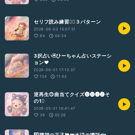
セリフ読み練習🧚‍♂️３パターン
2026-06-03 15:07:51
84
04:34
3択占い🃏ひーちゃん占いステーシ
ョン❤︎
2026-06-01 17:13:37
124
11:53
逆再生🙃曲当てクイズ🅠🅤🅘🅩そ
の1⃣
2026-05-31 16:41:47
36
02:26