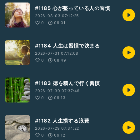
#1185 心が整っている人の習慣
2026-08-03 07:12:25
0
09:01
#1184 人生は習慣で決まる
2026-07-31 07:12:08
0
08:49
#1183 徳を積んで行く習慣
2026-07-30 07:37:46
0
09:13
#1182 人生損する浪費
2026-07-29 07:34:22
0
09:12