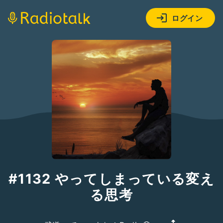
ログイン
#1132 やってしまっている変え
る思考