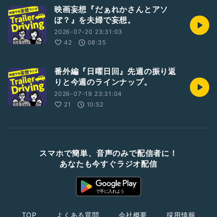
映画妄想『だぁれかさんとアソ
ぼ？』を夫婦で妄想。
2026-07-20 23:31:03
42
08:35
番外編『日曜日回』先週の振り返
りと今週のラインナップ。
2026-07-19 23:31:04
21
10:52
スマホで簡単、音声のみで配信者に！
あなたも今すぐラジオ配信
TOP
よくある質問
会社概要
採用情報