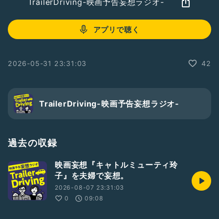
TrailerDriving-映画予告妄想ラジオ-
アプリで聴く
2026-05-31 23:31:03
42
TrailerDriving-映画予告妄想ラジオ-
過去の収録
映画妄想『キャトルミューティ玲
子』を夫婦で妄想。
2026-08-07 23:31:03
0
09:08