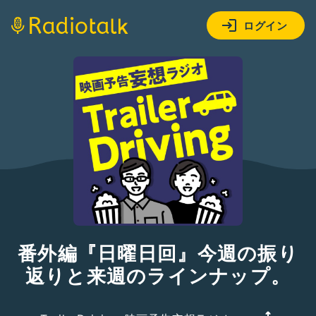
ログイン
番外編『日曜日回』今週の振り
返りと来週のラインナップ。