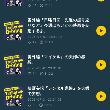
54
11:56
番外編『日曜日回 先週の振り返
りなど』今週はちいかわ映画を妄
想するよ。
2026-08-02 23:30:04
42
11:40
番外編『マイケル』の夫婦の感
想。
2026-08-01 23:31:01
44
11:32
映画妄想『レンタル家族』を夫婦
で妄想。
2026-07-31 23:31:03
21
11:15