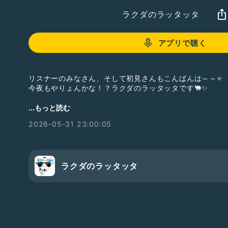
ラクダのラッタッタ
アプリで聴く
リスナーのみなさん、そして初見さんもこんばんは～～⭐
今夜もやりょんかな！？ラクダのラッタッタです🐫✨
＼毎日ゆるっと配信中📻／
...もっと読む
明日ちょっと話したくなるネタをお届けする番組
2026-05-31 23:00:05
🌙月曜日は特別企画！
🌿「ラクダのだいたい大丈夫！」
「なんとかなるっしょ。」
ラクダのラッタッタ
「まぁ、だいたい大丈夫！」
そんな感じで――
ちょっと力を抜いて、ゆる～く物事を考えていく時間✨
頑張りすぎなくてOK。