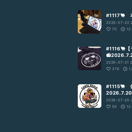
#1117
2026-07-22 
70
12
#1116
📻2026.7.
2026-07-21 
376
1
#1115
2026.7.2
2026-07-20 
59
12