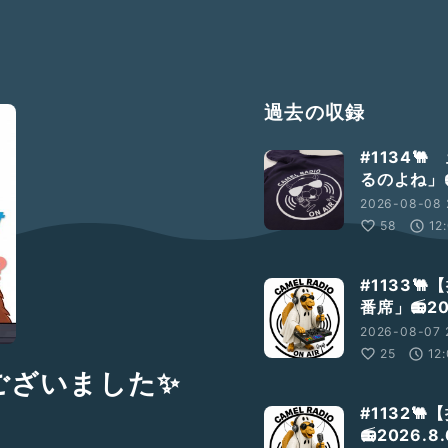
過去の収録
#1134
るのよね」📻
2026-08-08 
58
12
#1133
番席」📻20
2026-08-07 
25
12
うございました✨
#1132
📻2026.8.