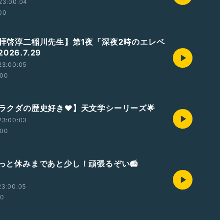
23:00:04
00
【拝啓淳二稲川先生】第1夜「深夜2時のエレベ
026.7.29
23:00:05
:00
【ラクダの歴史好き❤】天文学シーリーズ🌟
23:00:03
:00
やっと休みまであと少し！頑張るぞい📻
23:00:05
00