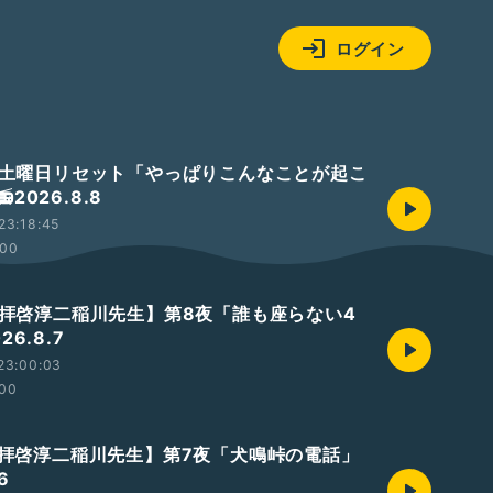
ログイン
🐫 土曜日リセット「やっぱりこんなことが起こ
2026.8.8
23:18:45
:00
🐫【拝啓淳二稲川先生】第8夜「誰も座らない4
26.8.7
23:00:03
:00
🐫【拝啓淳二稲川先生】第7夜「犬鳴峠の電話」
6