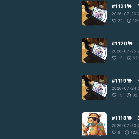
#1121🐫
2026-07-26 
22
12
#1120🐫
2026-07-25 
13
02
#1119🐫
2026-07-24 
15
02
#1118
2026-07-23 
9
12: