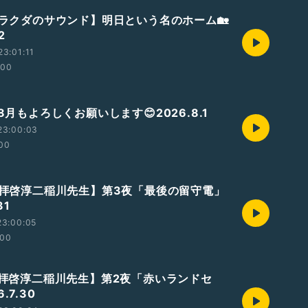
【ラクダのサウンド】明日という名のホーム🏡
2
3:01:11
:00
 8月もよろしくお願いします😊2026.8.1
23:00:03
:00
🐫【拝啓淳二稲川先生】第3夜「最後の留守電」
31
23:00:05
:00
🐫【拝啓淳二稲川先生】第2夜「赤いランドセ
.7.30