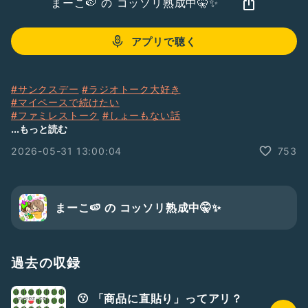
まーこ🍉 の コッソリ熟成中🤫✨
アプリで聴く
#サンクスデー
#ラジオトーク大好き
#マイペースで続けたい
#ファミレストーク
#しょーもない話
#すいかのス
#ハナシのネタ
...もっと読む
2026-05-31 13:00:04
753
まーこ🍉 の コッソリ熟成中🤫✨
過去の収録
😗 「商品に直貼り」ってアリ？