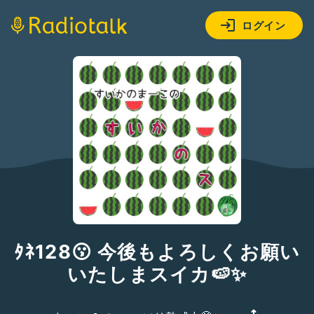
ログイン
ﾀﾈ128😗 今後もよろしくお願い
いたしまスイカ🍉✨