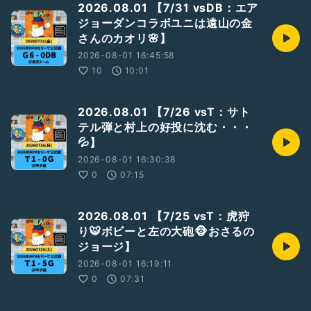
2026.08.01 【7/31 vsDB：エア
▼
ジョーダンコラボユニは遠山の金
https://open.spotify.com/show/5N12MhN3jET7WOIdWa
さんのカオリ🌸】
04YW?si=69Z98lncRIeUTg_5ZiTWbA
2026-08-01 16:45:58
④サポートポッドキャスト
10
10:01
もっと！週末のポッドキャスター
▼
https://stand.fm/channels/5f420a11907968e29deb63ee
2026.08.01 【7/26 vsT：サト
テル弾と村上の好投に沈む・・・
⑤声日記
💦】
zaboのマイクブルペン
▼
2026-08-01 16:30:38
https://listen.style/p/zabo06/czqzuiie
0
07:15
⑥アーカイブ特集
GiantsCastアーカイブ(年一更新)
2026.08.01 【7/25 vsT：虎狩
▼
り🐯ボビーと左の大砲🐵おさるの
https://podcasts.apple.com/jp/podcast/giantscast%E3%
ジョージ】
82%A2%E3%83%BC%E3%82%AB%E3%82%A4%E3%83%
96/id1743613308
2026-08-01 16:19:11
0
07:31
／
#巨人
／
#ジャイアンツ
／
#Giants
／
#G党
／
#前進