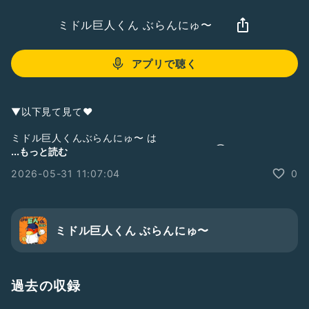
ミドル巨人くん ぶらんにゅ〜
アプリで聴く
▼以下見て見て❤︎
ミドル巨人くんぶらんにゅ〜 は
zaboのサポートポッドキャスト番組です。(③サポート)
...もっと読む
①メインポッドキャスト
2026-05-31 11:07:04
0
【シン野球トーク】
BaseBallCafe べかふぇ／
#べかふぇ
▼
https://podcasts.apple.com/jp/podcast/%E3%82%B7%E3
%83%B3%E9%87%8E%E7%90%83%E3%83%88%E3%83%
ミドル巨人くん ぶらんにゅ〜
BC%E3%82%AF-
baseballcafe%E3%81%B9%E3%81%8B%E3%81%B5%E3%
81%87/id1707783906
過去の収録
②サブポッドキャスト
今夜はマワシなしで・・・／
#ましなし