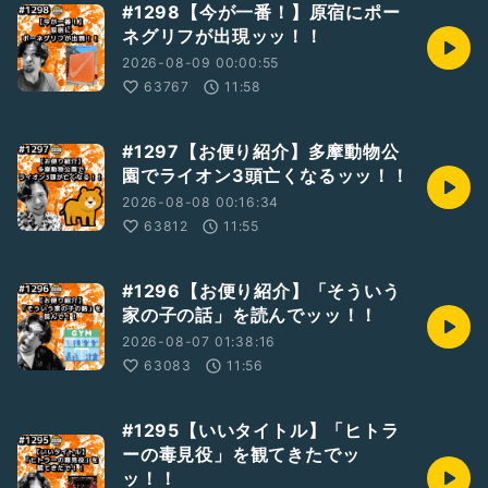
#1298【今が一番！】原宿にポー
吉本興業のお笑いコンビ「蓮華」のツッコミ山下隆章の個人ラ
ネグリフが出現ッッ！！
ジオッッ！
コンビのYouTube番組、レンゲラジオ(
2026-08-09 00:00:55
https://m.youtube.com/channel/UCKfpzIlMxilGTAswFkG
63767
11:58
qdJw
)も是非よろしくお願いします！！
#1297【お便り紹介】多摩動物公
#新人さんいらっしゃい
園でライオン3頭亡くなるッッ！！
#お便り募集中
2026-08-08 00:16:34
#お笑い
#ひとり語り
63812
11:55
#蓮華
#山下隆章
#アラフォー
#1296【お便り紹介】「そういう
#芸人
家の子の話」を読んでッッ！！
#漫才
2026-08-07 01:38:16
#東京
63083
11:56
#八王子
#吉本興業
#レンゲラジオ
#1295【いいタイトル】「ヒトラ
#テンション高め
ーの毒見役」を観てきたでッ
ッ！！