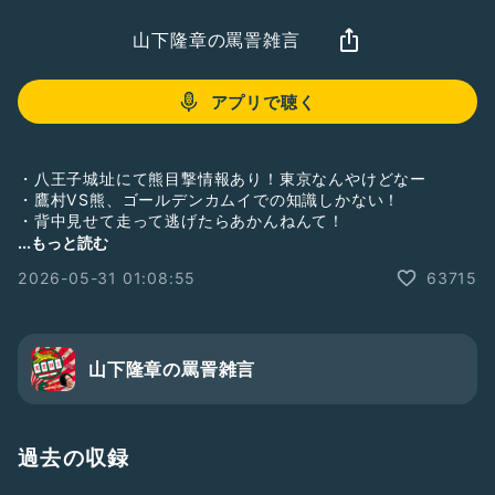
山下隆章の罵詈雑言
アプリで聴く
・八王子城址にて熊目撃情報あり！東京なんやけどなー
・鷹村VS熊、ゴールデンカムイでの知識しかない！
・背中見せて走って逃げたらあかんねんて！
...もっと読む
【お便り募集中】
2026-05-31 01:08:55
63715
★トークテーマ★
「○○について聞かせろ&話してくれ！山下！」
山下に話して欲しい事や聞きたい事をゆるっと募集！！全て聖
域無き対応するぜ！
山下隆章の罵詈雑言
そのほか
・やって欲しいコーナー
・聞きたいトークテーマ
・感想、改善点、称賛、罵詈雑言
過去の収録
などなど何でもいいのでお便り募集してます😉