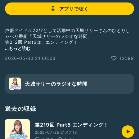
アプリで聴く
声優アイドル22/7として活動中の天城サリーさんのひとりし
ゃべり番組「天城サリーのラジオな時間」
第212回 Part6は、エンディング！
...もっと読む
番組収録の様子を毎週水曜日21時頃から生配信していますの
2026-05-30 21:06:03
12599
で、そちらも是非お付き合い下さいね。
ギフトで応援して下さると、さらに嬉しいです！
そして番組メンバーシップがスタートしました！
Radiotalkの番組ページからご入会ください！
天城サリーのラジオな時間
#ナナニジ
#天城サリー
#サリラジ
過去の収録
第219回 Part5 エンディング！
2026-07-25 21:47:18