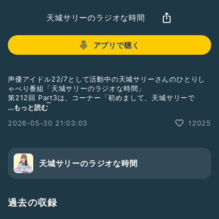
天城サリーのラジオな時間
アプリで聴く
声優アイドル22/7として活動中の天城サリーさんのひとりし
ゃべり番組「天城サリーのラジオな時間」
第212回 Part3は、コーナー「初めまして、天城サリーで
す。」その①
...もっと読む
2026-05-30 21:03:03
12025
番組収録の様子を毎週水曜日21時頃から生配信していますの
で、そちらも是非お付き合い下さいね。
ギフトで応援して下さると、さらに嬉しいです！
そして番組メンバーシップがスタートしました！
Radiotalkの番組ページからご入会ください！
天城サリーのラジオな時間
#ナナニジ
#天城サリー
#サリラジ
#これが天城サリーです。
#ぜひみんなに教えてあげてね！
過去の収録