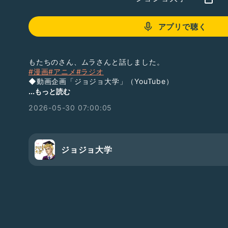
アプリで聴く
もたちのさん、ムラさんと話しました。
#漫画
#アニメ
#ラジオ
◆動画企画「ジョジョ大学」（YouTube）
https://www.youtube.com/channel/UCsUdw4TGcv
...もっと読む
◆ラジオ「ジョジョ大学」（YouTube）
2026-05-30 07:00:05
https://www.youtube.com/channel/UCkPc8mYhja_
◆ラジオ「ジョジョ大学」（ラジオトーク）
https://radiotalk.jp/program/88764
◆ラジオ「ジョジョ大学」（Spotify）
https://open.spotify.com/show/6I602COX77sf1GS
ジョジョ大学
不定期で短めのラジオを配信中！
活動2021/9/16〜
◆Twitterアカウント
ジョジョ大学 学長：
https://mobile.twitter.com/99jojo
もたちの：
https://mobile.twitter.com/alo3571