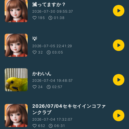
減ってますか？
2026-07-30 09:55:37
195
01:38
💡
2026-07-05 22:41:29
32
03:05
かわいん
2026-07-04 19:48:57
24
02:57
2026/07/04セキセイインコファ
ンクラブ
2026-07-04 17:32:07
652
06:31