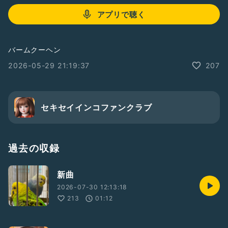
アプリで聴く
バームクーヘン
2026-05-29 21:19:37
207
セキセイインコファンクラブ
過去の収録
新曲
2026-07-30 12:13:18
213
01:12