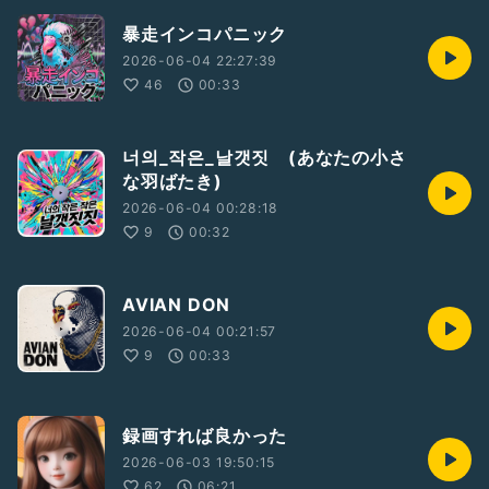
暴走インコパニック
2026-06-04 22:27:39
46
00:33
너의_작은_날갯짓 (あなたの小さ
な羽ばたき)
2026-06-04 00:28:18
9
00:32
AVIAN DON
2026-06-04 00:21:57
9
00:33
録画すれば良かった
2026-06-03 19:50:15
62
06:21