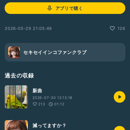
アプリで聴く
2026-05-29 21:05:49
126
セキセイインコファンクラブ
過去の収録
新曲
2026-07-30 12:13:18
213
01:12
減ってますか？