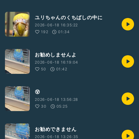
ユリちゃんのくちばしの中に
2026-06-18 16:35:22
192
01:34
お勧めしませんよ
2026-06-18 16:19:04
50
01:42
😵
2026-06-18 13:56:28
30
05:25
お勧めできません
2026-06-18 13:26:35