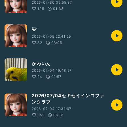
2026-07-30 09:55:37
195
01:38
💡
2026-07-05 22:41:29
32
03:05
かわいん
2026-07-04 19:48:57
24
02:57
2026/07/04セキセイインコファ
ンクラブ
2026-07-04 17:32:07
652
06:31