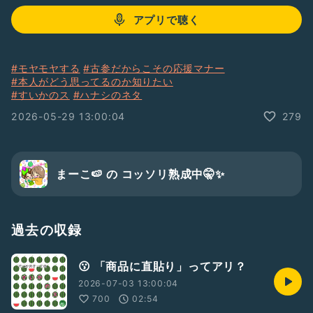
アプリで聴く
#モヤモヤする
#古参だからこその応援マナー
#本人がどう思ってるのか知りたい
#すいかのス
#ハナシのネタ
2026-05-29 13:00:04
279
まーこ🍉 の コッソリ熟成中🤫✨
過去の収録
😗 「商品に直貼り」ってアリ？
2026-07-03 13:00:04
700
02:54