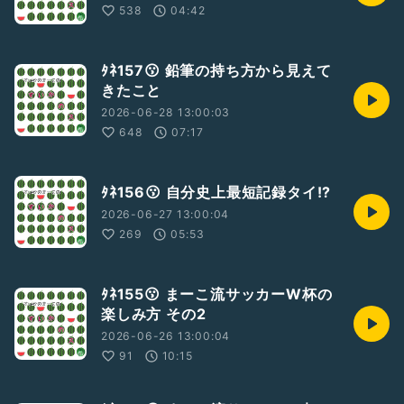
538
04:42
ﾀﾈ157😗 鉛筆の持ち方から見えて
きたこと
2026-06-28 13:00:03
648
07:17
ﾀﾈ156😗 自分史上最短記録タイ!?
2026-06-27 13:00:04
269
05:53
ﾀﾈ155😗 まーこ流サッカーW杯の
楽しみ方 その2
2026-06-26 13:00:04
91
10:15