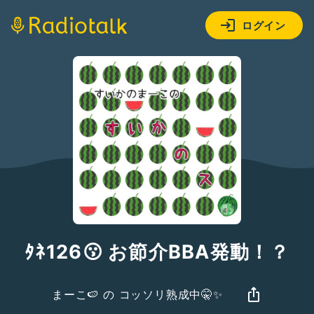
ログイン
ﾀﾈ126😗 お節介BBA発動！？
まーこ🍉 の コッソリ熟成中🤫✨