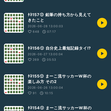
ﾀﾈ157😗 鉛筆の持ち方から見えて
きたこと
2026-06-28 13:00:03
648
07:17
ﾀﾈ156😗 自分史上最短記録タイ!?
2026-06-27 13:00:04
269
05:53
ﾀﾈ155😗 まーこ流サッカーW杯の
楽しみ方 その2
2026-06-26 13:00:04
91
10:15
ﾀﾈ154😗 まーこ流サッカーW杯の