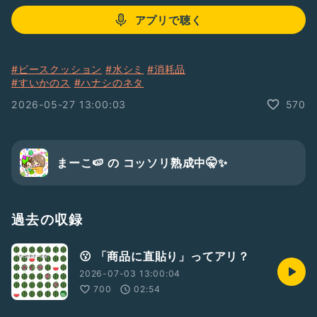
アプリで聴く
#ビースクッション
#水シミ
#消耗品
#すいかのス
#ハナシのネタ
2026-05-27 13:00:03
570
まーこ🍉 の コッソリ熟成中🤫✨
過去の収録
😗 「商品に直貼り」ってアリ？
2026-07-03 13:00:04
700
02:54