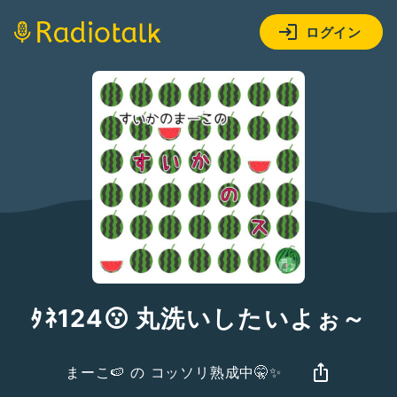
ログイン
ﾀﾈ124😗 丸洗いしたいよぉ～
まーこ🍉 の コッソリ熟成中🤫✨