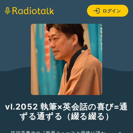
ログイン
vl.2052 執筆×英会話の喜び=通
ずる通ずる（綴る綴る）