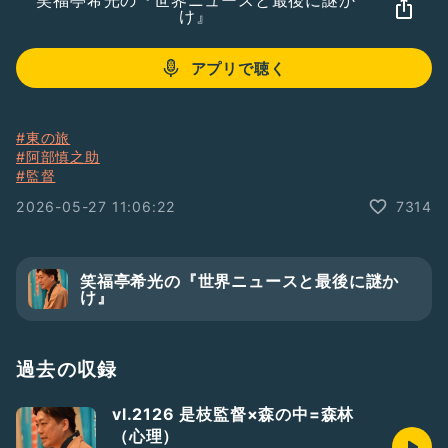
笑福亭希光の『世界ニュースと最後に謎か
け』
アプリで聴く
#東の旅
#阿部慎之助
#監督
2026-05-27 11:06:22
7314
笑福亭希光の『世界ニュースと最後に謎か
け』
過去の収録
vl.2126 是枝監督×森の中=森林
（心理）