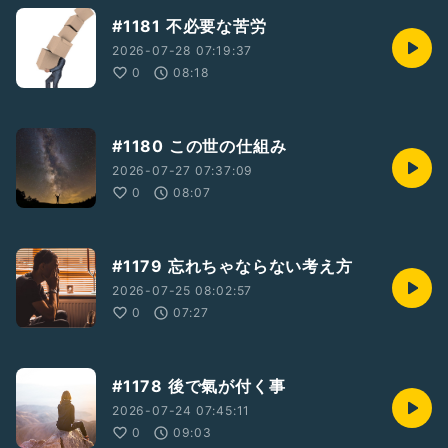
#1181 不必要な苦労
2026-07-28 07:19:37
0
08:18
#1180 この世の仕組み
2026-07-27 07:37:09
0
08:07
#1179 忘れちゃならない考え方
2026-07-25 08:02:57
0
07:27
#1178 後で氣が付く事
2026-07-24 07:45:11
0
09:03