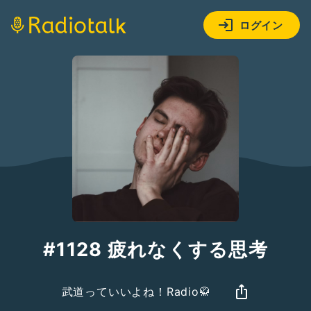
ログイン
#1128 疲れなくする思考
武道っていいよね！Radio🥋