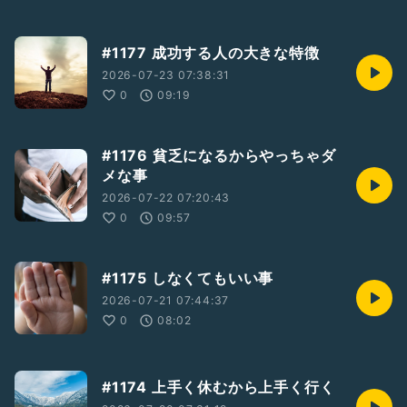
#1177 成功する人の大きな特徴
2026-07-23 07:38:31
0
09:19
#1176 貧乏になるからやっちゃダ
メな事
2026-07-22 07:20:43
0
09:57
#1175 しなくてもいい事
2026-07-21 07:44:37
0
08:02
#1174 上手く休むから上手く行く