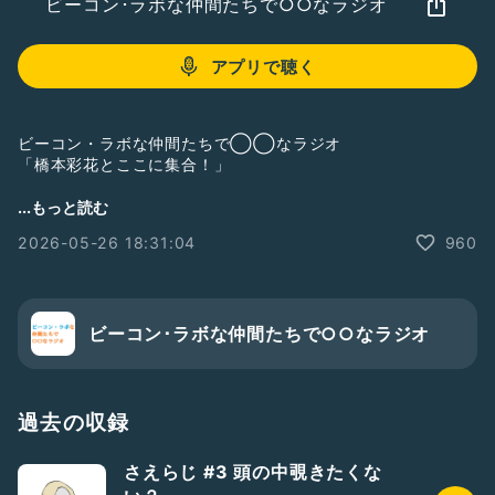
ビーコン･ラボな仲間たちで○○なラジオ
アプリで聴く
ビーコン・ラボな仲間たちで◯◯なラジオ
「橋本彩花とここに集合！」
火曜日は橋本彩花がお届けします。
...もっと読む
2026-05-26 18:31:04
960
ぜひごゆるりとお聞きください。
------------------------------------------------
ビーコン･ラボな仲間たちで○○なラジオ
◯Twitter
https://mobile.twitter.com/hashimoto_ayaka
◯事務所HP
https://beacon-lab-
過去の収録
entertainment.com/talent/ayakahashimoto
さえらじ #3 頭の中覗きたくな
------------------------------------------------