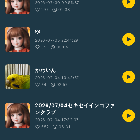
2026-07-30 09:55:37
195
01:38
💡
2026-07-05 22:41:29
32
03:05
かわいん
2026-07-04 19:48:57
24
02:57
2026/07/04セキセイインコファ
ンクラブ
2026-07-04 17:32:07
652
06:31