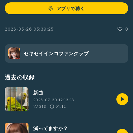
アプリで聴く
2026-05-26 05:39:25
0
セキセイインコファンクラブ
過去の収録
新曲
2026-07-30 12:13:18
213
01:12
減ってますか？