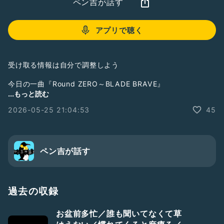
ペン吉が話す
アプリで聴く
受け取る情報は自分で調整しよう
今日の一曲『Round ZERO～BLADE BRAVE』
...もっと読む
YouTube
2026-05-25 21:04:53
45
→
https://youtu.be/_ovilFvQ8_Y?si=KDumCPjQrUazfXO0
Spotify
→
https://open.spotify.com/track/4COpw8g0ZmDSafuSotz
ペン吉が話す
YJI?si=uajSAz2mSSmgVwQxR0ujuA
過去の収録
お盆前多忙／誰も聞いてなくて草