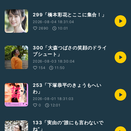
#成長
#性格
#mbti
#友達
#適材適所
299「橋本彩花とここに集合！」
2026-08-04 18:31:04
2690
10:01
300「大森つばさの笑顔のドライ
ブシュート」
2026-08-03 18:30:04
154
11:50
253「下塚恭平のきょうもへい
わ」
2026-08-01 18:31:03
0
12:01
133「実由の“誰にも言わないで
ね”」