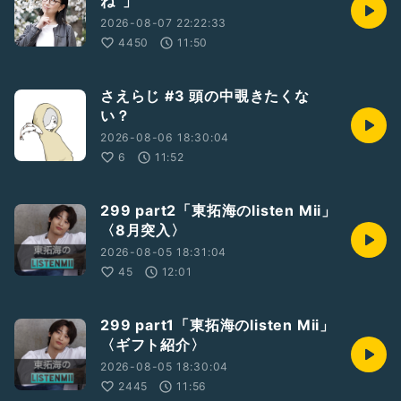
ね”」
・MBSドラマ特区
「彩香ちゃんは弘子先輩に恋してる」山荒 桃 役
2026-08-07 22:22:33
𝗕𝗹𝘂-𝗿𝗮𝘆＆𝗗𝗩𝗗 𝗕𝗢𝗫発売中🎉
4450
11:50
・映画「ウェディング・ハイ」
新婦👰‍♀️遥の友人、近藤彩香役で出演！
さえらじ #3 頭の中覗きたくな
Blu-ray&DVD発売中&動画配信サイトで配信中✨
い？
2026-08-06 18:30:04
-----------------------------------
6
11:52
✩公式HP✩
https://beacon-lab-
entertainment.com/%E5%A4%A7%E6%A3%AE%E3%81%A
299 part2「東拓海のlisten Mii」
4%E3%81%B0%E3%81%95profile
〈8月突入〉
✩SNS✩
2026-08-05 18:31:04
Twitter :
45
12:01
https://twitter.com/omori_tsu1023/status/13238227787
89720066?s=21
Instagram :
299 part1「東拓海のlisten Mii」
https://www.instagram.com/p/CFkE5JaHMnC/?
〈ギフト紹介〉
igshid=183ogc99c0epw
2026-08-05 18:30:04
2445
11:56
#ビーコン･ラボ
#大森つばさ
#radiotalk
#ラジオ
#俳優