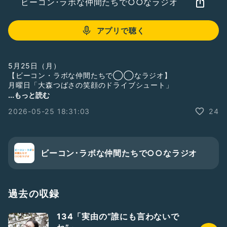
ビーコン･ラボな仲間たちで○○なラジオ
アプリで聴く
5月25日（月）
【ビーコン・ラボな仲間たちで◯◯なラジオ】
月曜日「大森つばさの笑顔のドライブシュート」
...もっと読む
自分の武器を見つけられた1週間でした🌷
2026-05-25 18:31:03
24
振り返ると、とてもいい1週間で、「よし！今週も頑張る
ぞ！」と前向きな気持ちです💪
みなさんそれぞれ、素敵な1週間になりますように☺️
今週1週間、一緒にがんばりましょーーー！！！！
ビーコン･ラボな仲間たちで○○なラジオ
-------------------------
◎過去作品◎
・劇団ナイスコンプレックスN37「劇団」
過去の収録
Blu-ray&DVD 円盤、台本、ブロマイド販売中✨
→
https://naikon.cart.fc2.com/
134「実由の“誰にも言わないで