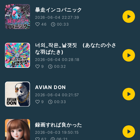
暴走インコパニック
2026-06-04 22:27:39
46
00:33
너의_작은_날갯짓 (あなたの小さ
な羽ばたき)
2026-06-04 00:28:18
9
00:32
AVIAN DON
2026-06-04 00:21:57
9
00:33
録画すれば良かった
2026-06-03 19:50:15
62
06:21