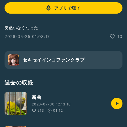
アプリで聴く
突然いなくなった
2026-05-25 01:08:17
10
セキセイインコファンクラブ
過去の収録
新曲
2026-07-30 12:13:18
213
01:12