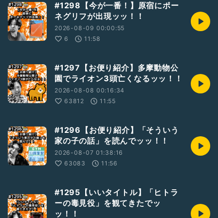
#1298【今が一番！】原宿にポー
吉本興業のお笑いコンビ「蓮華」のツッコミ山下隆章の個人ラ
ネグリフが出現ッッ！！
ジオッッ！
コンビのYouTube番組、レンゲラジオ(
2026-08-09 00:00:55
https://m.youtube.com/channel/UCKfpzIlMxilGTAswFkG
6
11:58
qdJw
)も是非よろしくお願いします！！
#1297【お便り紹介】多摩動物公
#新人さんいらっしゃい
園でライオン3頭亡くなるッッ！！
#お便り募集中
2026-08-08 00:16:34
#お笑い
#ひとり語り
63812
11:55
#蓮華
#山下隆章
#アラフォー
#1296【お便り紹介】「そういう
#芸人
家の子の話」を読んでッッ！！
#漫才
2026-08-07 01:38:16
#東京
63083
11:56
#八王子
#吉本興業
#レンゲラジオ
#1295【いいタイトル】「ヒトラ
#テンション高め
ーの毒見役」を観てきたでッ
ッ！！