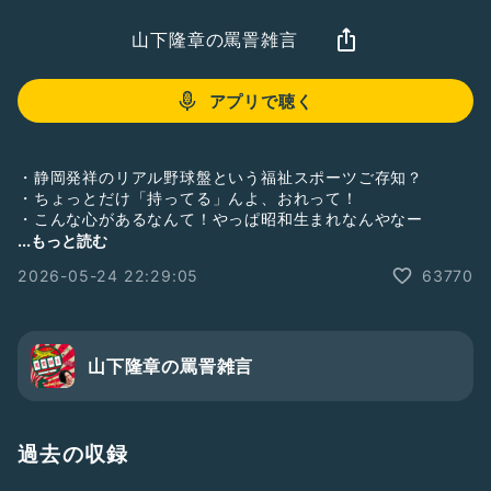
山下隆章の罵詈雑言
アプリで聴く
・静岡発祥のリアル野球盤という福祉スポーツご存知？
・ちょっとだけ「持ってる」んよ、おれって！
・こんな心があるなんて！やっぱ昭和生まれなんやなー
...もっと読む
【お便り募集中】
2026-05-24 22:29:05
63770
★トークテーマ★
「○○について聞かせろ&話してくれ！山下！」
山下に話して欲しい事や聞きたい事をゆるっと募集！！全て聖
域無き対応するぜ！
山下隆章の罵詈雑言
そのほか
・やって欲しいコーナー
・聞きたいトークテーマ
・感想、改善点、称賛、罵詈雑言
過去の収録
などなど何でもいいのでお便り募集してます😉