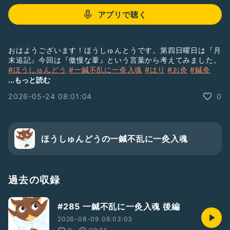
アプリで聴く
おはようございます！ほうしゅんとうです。第四日曜日は『月
末追記』今回は『傲慢な葦』という言葉から考えてみました。
#ほうしゅんどう
#一鍼不乱に一灸入魂
#はり
#お灸
#鍼灸
#月末追記
#傲慢な葦
...もっと読む
2026-05-24 08:01:04
0
ほうしゅんどうの一鍼不乱に一灸入魂
過去の収録
#285 一鍼不乱に一灸入魂 後編
2026-08-09 08:03:03