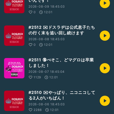
いんです！
各ソロラヂヲ専用のおたよりフォームが出来ました。
2026-08-09 18:45:03
☆ぼちラヂ専用📮「若杉浜際郵便局」→
0
12:01
https://forms.gle/fLZHQurNX234Wm1d7
☆ぺそどコ専用📮「空豆川淵郵便局」→
https://forms.gle/MTao8NPqebxiQgK46
#2512 ✉️ドスラヂは公式息子たち
ダイレクトなおたよりは是非こちらへ！お待ちしてます♡
の行く末を追い回し続けます
2026-08-08 18:45:03
☆26/5/17収録
BGM：「Bloom Bloom」by shimtone
0
12:01
#2人組
#LGBTQ+
#GayTalker
#収録配信型トーカー
#パーキング収録
#ぶりっ子倶楽部
#ぶりっ子通信
#2511 🔞ぺそこ、どマグロは卒業
#おたよりドスラヂ
#荒山セントラル郵便局
しました！
#キャンディカルヴァドス
さん
#稲妻ボンバー
さん
2026-08-07 18:45:04
#ナースコール
さん
#ドスラヂ2605
1129
12:01
#2510 ✉️やっぱり、ニコニコして
る2人がいちばん！
2026-08-06 18:45:03
2288
12:01