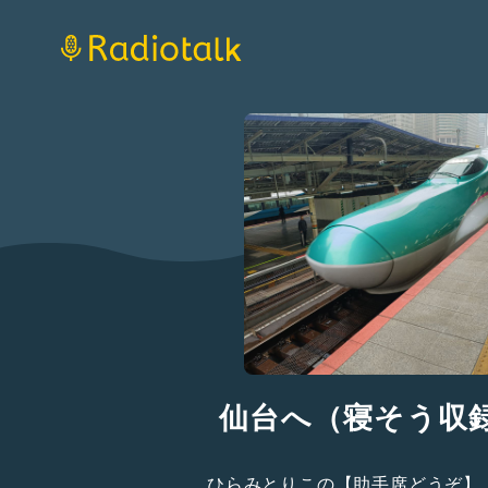
仙台へ（寝そう収
ひらみとりこの【助手席どうぞ】