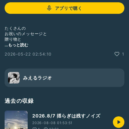
アプリで聴く
たくさんの
お祝いのメッセージと
贈り物と
楽しい時間を
...もっと読む
ありがとうございました
2026-05-22 02:54:10
1
そして
その裏にあった
ちょっと残念なこと
みえるラジオ
---
公式LINE
https://lin.ee/sxy38sr
---
過去の収録
#意識
2026.8/7 揺らぎは残すノイズ
#身口意
#エネルギー
2026-08-08 01:53:51