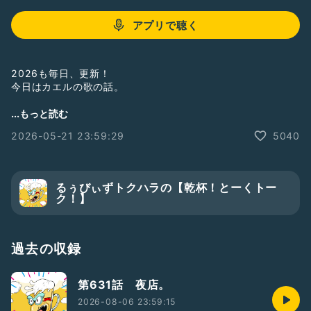
アプリで聴く
2026も毎日、更新！
今日はカエルの歌の話。
聞いてねー！
...もっと読む
フォローしてねー！
2026-05-21 23:59:29
5040
#ひとり語り
#お笑い
#芸人
#お笑い芸人
#るぅびぃずトクハラ
#漫談
#漫談家
#声のブログ
#帰り道
#カエル
#大合唱
#ザセカ
#見応え
#飲み会
#ニャーニャー坂
るぅびぃずトクハラの【乾杯！とーくトー
#雨
#ほろ酔い
ク！】
過去の収録
第631話 夜店。
2026-08-06 23:59:15