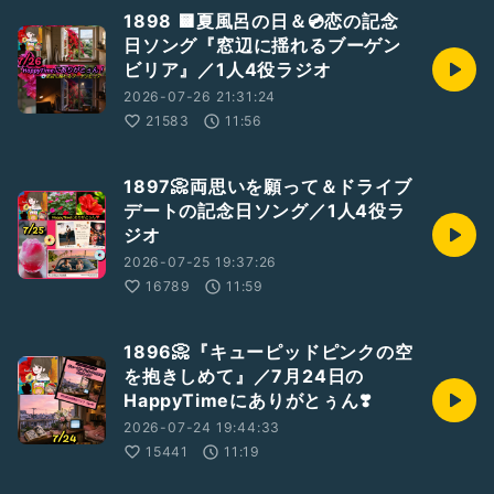
1898 🟨夏風呂の日＆💿恋の記念
日ソング『窓辺に揺れるブーゲン
ビリア』／1人4役ラジオ
2026-07-26 21:31:24
21583
11:56
1897📀両思いを願って＆ドライブ
デートの記念日ソング／1人4役ラ
ジオ
2026-07-25 19:37:26
16789
11:59
1896📀『キューピッドピンクの空
を抱きしめて』／7月24日の
HappyTimeにありがとぅん❣️
2026-07-24 19:44:33
15441
11:19