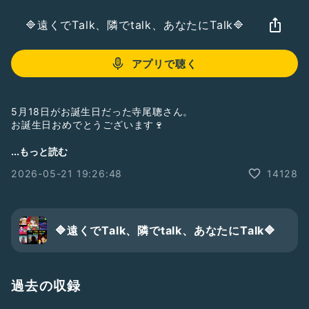
🔷遠くでTalk、隣でtalk、あなたにTalk🔷
アプリで聴く
5月18日がお誕生日だった寺尾聰さん。
お誕生日おめでとうございます🍷
今回は、今月のピックアップソングとして、1981年2月5日に
...もっと読む
発売された寺尾聰さんの5枚目のシングル【ルビーの指環】を
2026-05-21 19:26:48
14128
ピックアップさせていただきました♫
※お借りした素敵な音源は『カラオケ歌っちゃ王』様
https://youtube.com/@uta-cha-oh
🔷遠くでTalk、隣でtalk、あなたにTalk🔷
ありがとうございました♫
過去の収録
#Radiotalk
#寺尾聰
#ルビーの指環
#歌ってみた
#cover