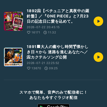
1892📀【ベチュニアと真夜中の羅
針盤】／『ONE PIECE』と7月23
日の記念日に愛を込めて。
2026-07-22 20:45:15
16171
11:32
1891🟦大人の癒やし時間🍸懐かし
き日々から 迷路を進むあなたへ／
📀カクテルソング公開
2026-07-21 22:25:52
13670
09:25
スマホで簡単、音声のみで配信者に！
あなたも今すぐラジオ配信