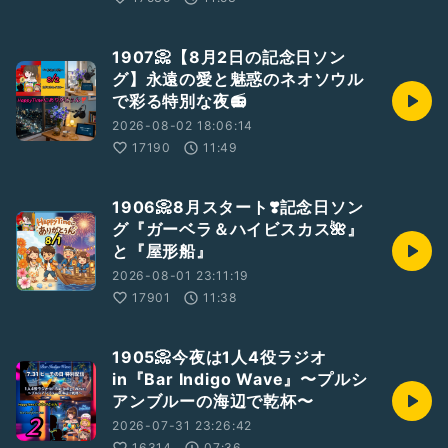
1907📀【8月2日の記念日ソン
グ】永遠の愛と魅惑のネオソウル
で彩る特別な夜📻
2026-08-02 18:06:14
17190
11:49
1906📀8月スタート❣️記念日ソン
グ『ガーベラ＆ハイビスカス🌺』
と『屋形船』
2026-08-01 23:11:19
17901
11:38
1905📀今夜は1人4役ラジオ
in『Bar Indigo Wave』〜プルシ
アンブルーの海辺で乾杯〜
2026-07-31 23:26:42
16314
07:36