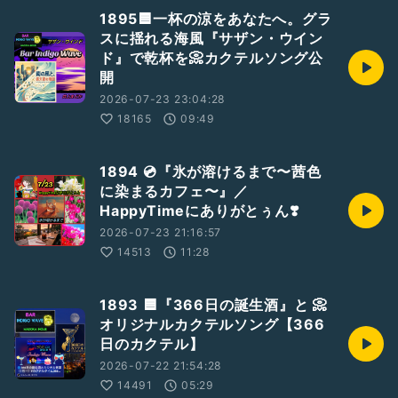
1895🟦一杯の涼をあなたへ。グラ
スに揺れる海風『サザン・ウイン
ド』で乾杯を📀カクテルソング公
開
2026-07-23 23:04:28
18165
09:49
1894 💿『氷が溶けるまで〜茜色
に染まるカフェ〜』／
HappyTimeにありがとぅん❣️
2026-07-23 21:16:57
14513
11:28
1893 🟦『366日の誕生酒』と 📀
オリジナルカクテルソング【366
日のカクテル】
2026-07-22 21:54:28
14491
05:29