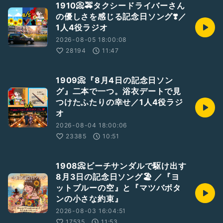
1910📀🚕タクシードライバーさん
#今月のピックアップソング
の優しさを感じる記念日ソング❣️／
1人4役ラジオ
2026-08-05 18:00:08
28194
11:47
1909📀『8月4日の記念日ソン
グ』二本で一つ。浴衣デートで見
つけたふたりの幸せ／1人4役ラジ
オ
2026-08-04 18:00:06
23385
10:51
1908📀ビーチサンダルで駆け出す
8月3日の記念日ソング🏖️ ／『ヨ
ットブルーの空』と『マツバボタ
ンの小さな約束』
2026-08-03 16:04:51
17535
11:53