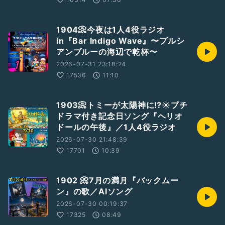
1904📀今夜は1人4役ラジオ
in『Bar Indigo Wave』〜プルシ
アンブルーの海辺で乾杯〜
2026-07-31 23:18:24
17536
11:10
1903📀トミーが太陽神に⁉️☀️プチ
ドラマ付き記念日ソング『ヘリオ
ドールの午後』／1人4役ラジオ
2026-07-30 21:48:39
17701
10:39
1902 📀7月の満月『バックムー
ン』の歌／AIソング
2026-07-30 00:19:37
17325
08:49