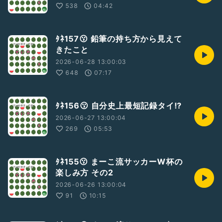
538
04:42
ﾀﾈ157😗 鉛筆の持ち方から見えて
きたこと
2026-06-28 13:00:03
648
07:17
ﾀﾈ156😗 自分史上最短記録タイ!?
2026-06-27 13:00:04
269
05:53
ﾀﾈ155😗 まーこ流サッカーW杯の
楽しみ方 その2
2026-06-26 13:00:04
91
10:15