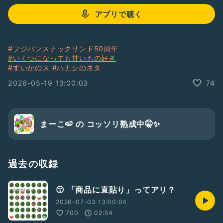
アプリで聴く
#フジパンスナックサンド50周年
#いくつになっても甘いもの好き
#すいかのス
#ハナシのネタ
2026-05-19 13:00:03
74
まーこ🍉 の コッソリ熟成中🤫✨
過去の収録
😗 「商品に直貼り」ってアリ？
2026-07-03 13:00:04
700
02:54