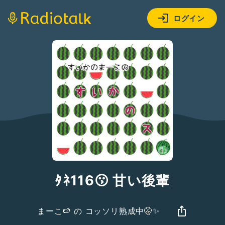
ログイン
ﾀﾈ116😗 甘い後輩
まーこ🍉 の コッソリ熟成中🤫✨