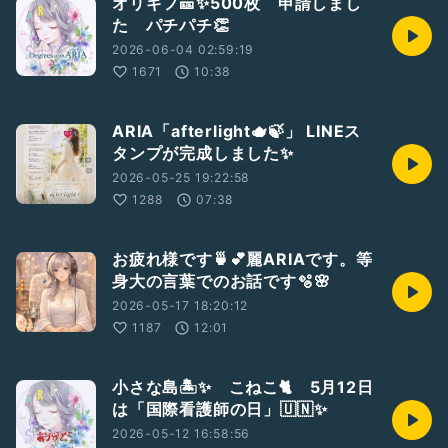
オリギフ🎫✨500枚 申請しまし
た パチパチ👏
2026-06-04 02:59:19
1671
10:38
ARIA「afterlight🫖🍃」 LINEス
タンプが完成しました✨
2026-05-25 19:22:58
1288
07:38
お疲れ様です🍵💕麗ARIAです。等
身大の言葉でのお話です🫧🌸
2026-05-17 18:20:12
1187
12:01
小さな島🏝️✨ こねこ🐈 5月12日
は「国際看護師の日」🇺🇳✨
2026-05-12 16:58:56