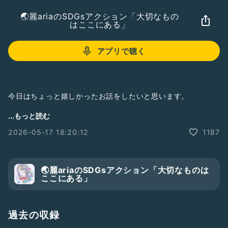
🌏麗ariaのSDGsアクション「大切なもの
はここにある」
アプリで聴く
今日はちょっと嬉しかったお話をしたいと思います。
今朝、有里恵さんという女性配信者さんが
...もっと読む
「ARIAのイベントのギフトプライズとか紹介してみたら？」
2026-05-17 18:20:12
1187
って声をかけてくださって
普段はメンシブで配信していたんだけど
途中で「音が聞こえないよ」っていうリスナーさんがいて30
🌏麗ariaのSDGsアクション「大切なものは
分くらいで配信が切れちゃったんです
ここにある」
「じゃあもう一回立ち上げ直そうかな」ってつけ直しただけだ
ったんだけど
過去の収録
久しぶりの配信だったこともあって以前来てくれていた方や、