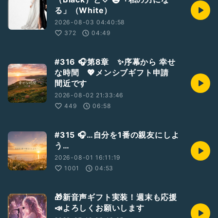
る」（White）
応援してくれた分だけ、そこには気持ちを込めたプライズがあ
2026-08-03 04:40:58
ると思うので😊💕
372
04:49
また一緒に楽しい時間を作れたら嬉しいです
ありがとうございました
#316 🎧第8章 ✨序幕から 幸せ
声で想いを残す｜音声配信
な時間 💖メンシブギフト申請
昭和楽曲検証 × 音楽プロデュース
間近です
サウンド継承ナビゲーター
2026-08-02 21:33:46
🎧sound support歓迎 🚪
449
06:58
SDGs・ヘルプマーク｜翼🪽命🫀
2025 brilliant
2026 beyond the door
#315 🎧…自分を1番の親友にしよ
🎧音と声プロジェクト進行中
う…
#SDGs
#音声配信
2026-08-01 16:11:19
1001
04:53
🎁新音声ギフト実装！週末も応援
📣よろしくお願いします