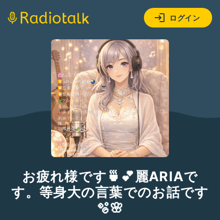
ログイン
お疲れ様です🍵💕麗ARIAで
す。等身大の言葉でのお話です
🫧🌸