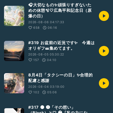
久しぶりの方が声をかけてくれたりしてね
🎧大切なもの✨頑張りすぎないた
めの休憩🫧🤍広島平和記念日（原
なんかそういうのが、すごく自然で嬉しかったです
爆の日）
そして今日は改めてARIAのイベントプライズについても少し
2026-08-06 04:17:33
お話しようかなと思います
658
06:16
私のプライズは、
マグカップ☕️✨クッションカバー エコバック
#319 お盆前の近況です✨ 今週は
オリジナルアクリルキーホルダーだったり、最近はデジタル音
オリギフ🎫集めてます。
源のプライズも増えてきました。
2026-08-05 05:30:22
アルバム全曲プレゼントみたいな形だったり限定の音声プレゼ
157
04:10
ントだったり…🎁✨
朝起きるのが苦手な人には「起きてね」っていう声のプレゼン
8月4日「タクシーの日」✨合理的
トを作ったりもしています
配慮と感謝
2026-08-04 03:19:00
応援してくださった気持ちに、何か形として返せたらいいなっ
102
05:06
て思いながら、いつも考えています
なので もしこれからまたラジオトークでイベントがあった時
#317 🌑 ❶「その想い」
には、「ARIAどんなプライズ作ってるかな？」
って気軽に遊びに来てもらえたら嬉しいです
（Black）と🤍 ❷「私の力にな