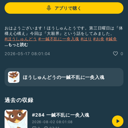
アプリで聴く
おはようございます！ほうしゅんとうです。第三日曜日は『体
構え心構え』今回は『大殺界』という話をしてみました。
#ほうしゅんどう
#一鍼不乱に一灸入魂
#はり
#お灸
#鍼灸
#体構え心構え
#大殺界
...もっと読む
2026-05-17 08:01:04
0
ほうしゅんどうの一鍼不乱に一灸入魂
過去の収録
#284 一鍼不乱に一灸入魂
2026-08-02 08:01:08