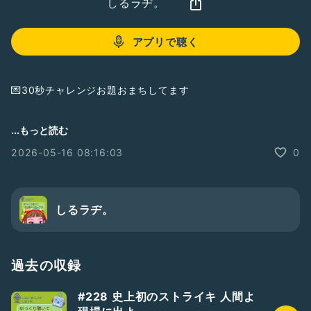
しるラヂ。
アプリで聴く
💌30秒チャレンジお題おまちしてます
...もっと読む
今回は
2026-05-16 08:16:03
0
30秒チャレンジ と タイムアタック
同時チャレンジです
皆のタイム教えてね〜
しるラヂ。
挑戦者求む‼️
#5/16
#21
#収録の日
#30秒チャレンジ
#変換ドレミの歌
#新着
過去の収録
#228 史上初のストライキ 人間よ