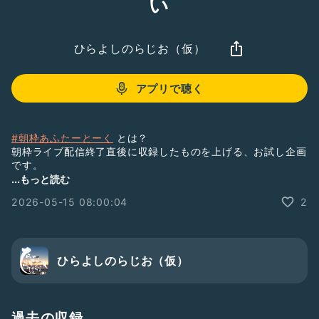
い
ひらよしのらじお（仮）
アプリで聴く
#朝枠あふたーとーく
とは？
朝枠ライブ配信終了直後に収録したものを上げる、お試し企画
です。
主に朝枠の振り返りを行ってます。
...もっと読む
収録時間は３〜５分程度です。
2026-05-15 08:00:04
2
朝枠と併せてお聞きいただけると嬉しいです。
１発録りです。
ウルトラマンが“母国”日本で「熱量を維持できてない」厳しく
ひらよしのらじお（仮）
自己評価、対策に「夏映画」導入の方針【円谷FHD】(オタク
総研)
https://news.yahoo.co.jp/articles/09e790910ba051a0b1
5d2fc595d21deb229c90b7?source=sns&
過去の収録