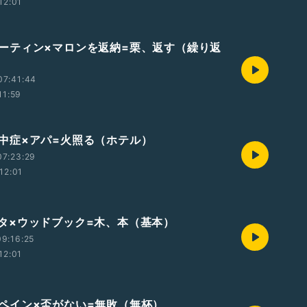
12:01
9 ルーティン×マロンを返納=栗、返す（繰り返
07:41:44
11:59
8 熱中症×アパ=火照る（ホテル）
07:23:29
12:01
7 ベタ×ウッドブック=木、本（基本）
9:16:25
12:01
6 スペイン×盃がない=無敗（無杯）