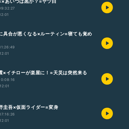
7熊本×あいつは黒か？=ヤツ白
09:32:27
12:01
6 急に具合が悪くなる×ルーティン=寝ても覚め
11:26:49
12:01
5 地震×イチローが楽屋に！=天災は突然来る
10:08:16
12:01
4 東野圭吾×仮面ライダー=変身
07:16:26
12:01