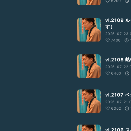
6200
vl.210
す）
2026-07-23 
7400
vl.210
2026-07-22 
6400
vl.210
2026-07-21 0
6302
vl.210