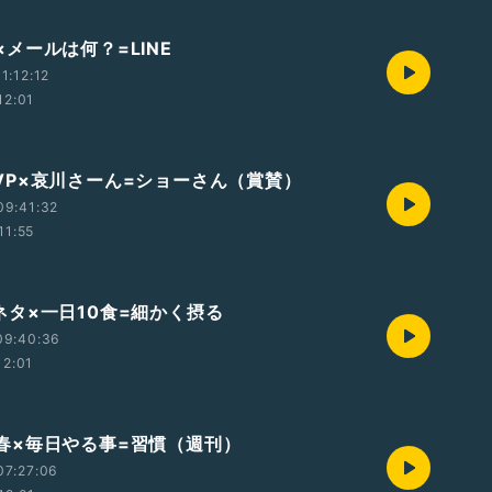
 線×メールは何？=LINE
1:12:12
12:01
2 MVP×哀川さーん=ショーさん（賞賛）
09:41:32
11:55
1 小ネタ×一日10食=細かく摂る
09:40:36
12:01
0 文春×毎日やる事=習慣（週刊）
07:27:06