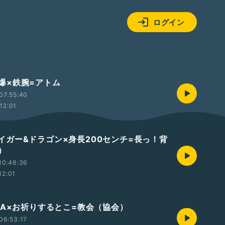
ログイン
 原爆×鉄腕=アトム
07:55:40
12:01
2 タイガー&ドラゴン×身長200センチ=長っ！背
）
10:46:36
12:01
1 FIFA×お祈りするとこ=教会（協会）
06:53:17