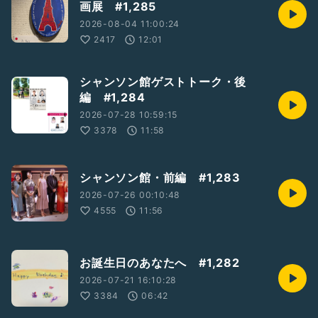
画展 #1,285
3名の方との
シャンソン練習がスタートしています
2026-08-04 11:00:24
2417
12:01
もちろん！
7/11の岡山パリ祭に向けて♡
シャンソン館ゲストトーク・後
きょうは皆さんとの練習後のトークを
編 #1,284
2026-07-28 10:59:15
他に
ミュージカル『Woman源氏物語』のDVDと
3378
11:58
藤原素子さんの愛のお弁当について
お話しています
シャンソン館・前編 #1,283
#岡山パリ祭2026
2026-07-26 00:10:48
#ミュージカルWoman源氏物語DVD
#岡山のアナウンサーの方たちとシャンソン
4555
11:56
#藤原素子弁当
お誕生日のあなたへ #1,282
2026-07-21 16:10:28
3384
06:42