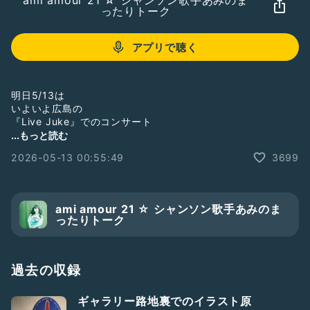
ami amour 21 ☆ シャンソン歌手あみのま
ったりトーク
アプリで聴く
明日5/13は
いよいよ広島の
『Live Juke』でのコンサート
...もっと読む
配信もございます
2026-05-13 00:55:49
3699
お手続き簡単ですので
是非、ご連絡くださいませ
RSK山陽放送
ami amour 21 ☆ シャンソン歌手あみのま
一坪花音アナウンサー
ったりトーク
TSCテレビせとうち
浅井批文アナウンサー
過去の収録
OHK岡山放送
佐藤樹理アナウンサー
ギャラリー路地裏でのイラスト原