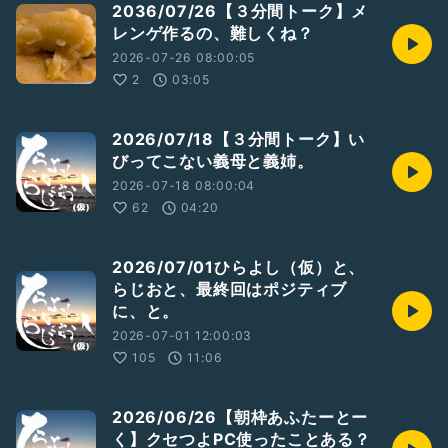
2036/07/26【３分間トーク】メ
https://dogengers.com
レンゲ作るの、難しくね？
はなまる薬局
2026-07-26 08:00:05
https://fiocco.co.jp
2
03:05
#ひらよしのらじお（収録）
#ひとり語り
#男性トーカー
#ラジオトーカー
2026/07/18【３分間トーク】い
#ライブ配信
#あふたーとーく
びってこない義母と義姉。
#ウルトラマンテオ
#ドゲンジャーズ
#はなまる薬局
2026-07-18 08:00:04
#ラブライブサンシャイン
62
04:20
2026/07/01ひらよし（仮）と、
らじおと、最終回はポジティブ
に、と。
2026-07-01 12:00:03
105
11:06
2026/06/26【朝枠あふたーとー
く】クセつよPC使ったことある？