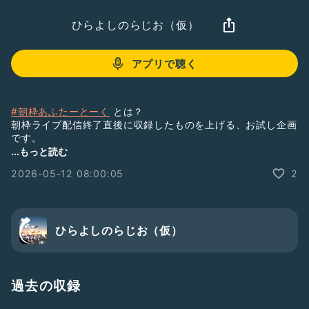
ひらよしのらじお（仮）
アプリで聴く
#朝枠あふたーとーく
とは？
朝枠ライブ配信終了直後に収録したものを上げる、お試し企画
です。
主に朝枠の振り返りを行ってます。
...もっと読む
収録時間は３〜５分程度です。
2026-05-12 08:00:05
2
朝枠と併せてお聞きいただけると嬉しいです。
１発録りです。
2026/05/12 おはようございます。
ひらよしのらじお（仮）
https://abr.ge/cs1124
ウルトラマンテオ
https://m-78.jp/videoworks/ultraman-teo
過去の収録
ドゲンジャーズ