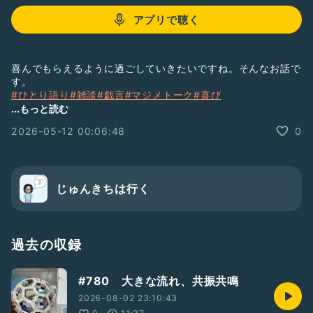
アプリで聴く
喜んでもらえるように過ごしていきたいですね。そんなお話で
す。
#ひとり語り
#雑談
#戯言
#マジメトーク
#喜び
#おばさんですが何か
#おばちゃん
#50代
...もっと読む
2026-05-12 00:06:48
0
じゅんきちは行く
過去の収録
#780 大きな流れ、共振共鳴
2026-08-02 23:10:43