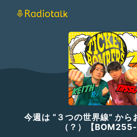
今週は “３つの世界線” か
（？）【BOM255-