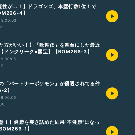
能性が...！】ドラゴンズ、本塁打数1位！で
M266-4】
19:00:03
:21
た方がいい！】「歌舞伎」を舞台にした最近
【ドンクリーク×国宝】【BOM266-3】
19:00:05
10
の「パートナーポケモン」が優遇されてる件
6-2】
19:00:06
:30
意！】健康を突き詰めた結果“不健康”になっ
BOM266-1】