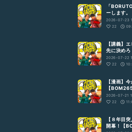
「BORU
ーします。
2026-07-23 
22
09
【講義】エ
先に決めろ！
2026-07-22 
22
10
【漫画】今
【BOM26
2026-07-21 
22
11
【８年目突
開幕！【BO