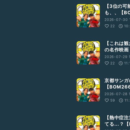
【3位の可
も、、【BO
2026-07-30 
22
10
【これは観
の名作映画
2026-07-29 
22
11:
京都サンガ
【BOM26
2026-07-28 
59
11
【熱中症注
てる...？【