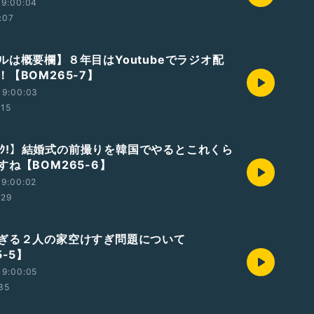
19:00:04
:07
ルは概要欄】８年目はYoutubeでラジオ配
【BOM265-7】
19:00:03
:15
ｶﾝｺｸ!】結婚式の前撮りを韓国でやるとこれくら
ね【BOM265-6】
19:00:02
:29
ぎる２人の家空けすぎ問題について
5-5】
19:00:05
:35