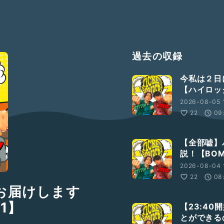
過去の収録
今私は２日
【ハイロック
2026-08-05 
22
09
【全部嘘】
説！【BOM
2026-08-04 
22
08
らお届けします
1】
【23:4
とができるの