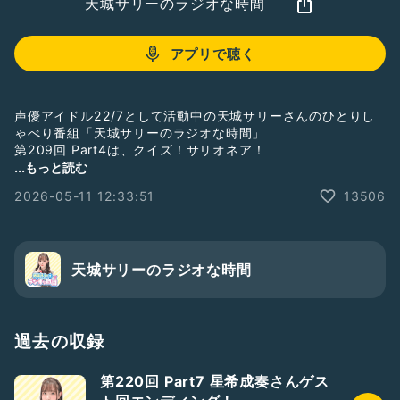
天城サリーのラジオな時間
アプリで聴く
声優アイドル22/7として活動中の天城サリーさんのひとりし
ゃべり番組「天城サリーのラジオな時間」
第209回 Part4は、クイズ！サリオネア！
...もっと読む
番組収録の様子を毎週水曜日21時頃から生配信していますの
2026-05-11 12:33:51
13506
で、そちらも是非お付き合い下さいね。
ギフトで応援して下さると、さらに嬉しいです！
そして番組メンバーシップがスタートしました！
Radiotalkの番組ページからご入会ください！
天城サリーのラジオな時間
#ナナニジ
#天城サリー
#サリラジ
#クイズサリオネア
過去の収録
第220回 Part7 星希成奏さんゲス