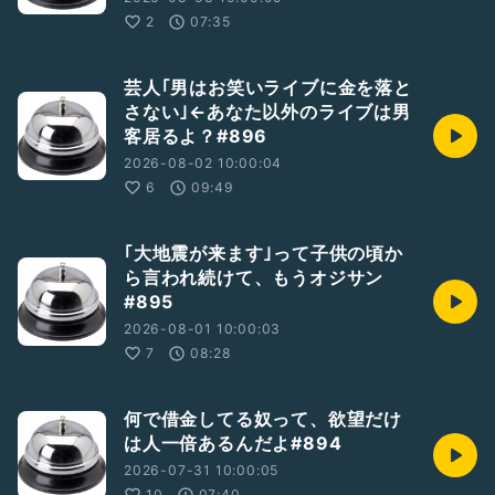
2
07:35
芸人｢男はお笑いライブに金を落と
さない｣←あなた以外のライブは男
客居るよ？#896
2026-08-02 10:00:04
6
09:49
｢大地震が来ます｣って子供の頃か
ら言われ続けて、もうオジサン
#895
2026-08-01 10:00:03
7
08:28
何で借金してる奴って、欲望だけ
は人一倍あるんだよ#894
2026-07-31 10:00:05
10
07:40