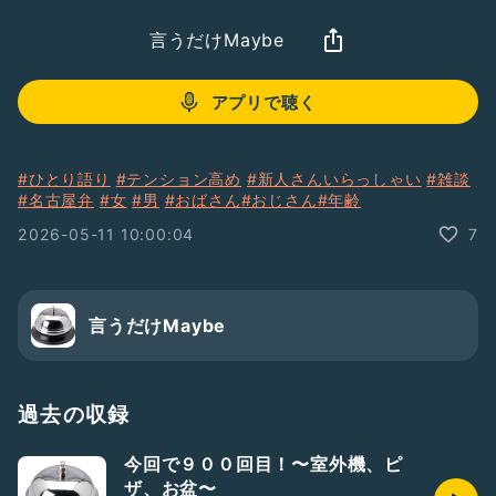
言うだけMaybe
アプリで聴く
#ひとり語り
#テンション高め
#新人さんいらっしゃい
#雑談
#名古屋弁
#女
#男
#おばさん
#おじさん
#年齢
2026-05-11 10:00:04
7
言うだけMaybe
過去の収録
今回で９００回目！〜室外機、ピ
ザ、お盆〜