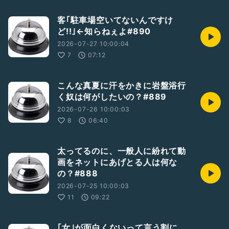
客｢駐車場空いてないんですけ
ど!!｣←知らねぇよ#890
2026-07-27 10:00:04
7
07:12
こんな真夏に汗をかきに岩盤浴行
く奴は何がしたいの？#889
2026-07-26 10:00:03
8
06:40
太ってるのに、一般人に紛れて動
画をネットにあげとる人は何な
の？#888
2026-07-25 10:00:03
11
09:22
｢女｣が面白くないって言う割に