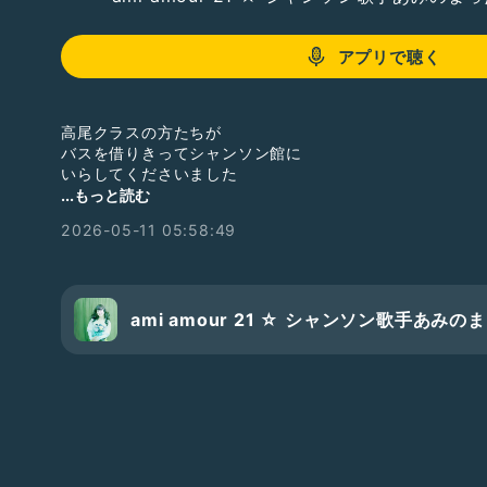
アプリで聴く
高尾クラスの方たちが
バスを借りきってシャンソン館に
いらしてくださいました
...もっと読む
5月はバラのシーズンなのですが
2026-05-11 05:58:49
昨日は陽気もよく
バラだけでなくマロニエも満開で
帰りたくなくなるほど美しい
シャンソン館での庭時間を堪能
ami amour 21 ☆ シャンソン歌手あみ
カフェの季節限定スイーツのこと、
5/11の銀座ボンボンでの
藤原素子さんとの岡山会ライヴのこと、
5/13の広島 LIVE JUKE のご案内
（配信もあります）等
お話しています