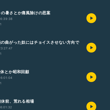
 驚きの暑さとか痛風除けの思案
16:39:38
01
 性根の曲がった奴にはチョイスさせない方向で
3:27:47
01
三連休とか昭和回顧
6:01:04
01
三連休前、荒れる相場
6:01:32