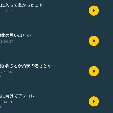
仏道に入って良かったこと
6:01:04
59
地蔵盆の思い出とか
16:00:04
01
猛烈な暑さとか治安の悪さとか
7:53:02
01
お盆に向けてアレコレ
6:14:01
7