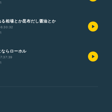
01
 荒れる相場とか昆布だし醤油とか
16:30:32
01
さよならローホル
7:37:39
01