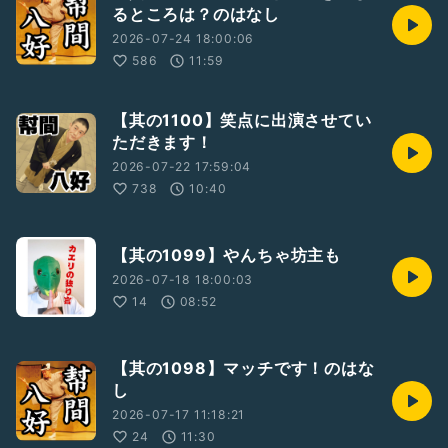
るところは？のはなし
2026-07-24 18:00:06
586
11:59
【其の1100】笑点に出演させてい
ただきます！
2026-07-22 17:59:04
738
10:40
【其の1099】やんちゃ坊主も
2026-07-18 18:00:03
14
08:52
【其の1098】マッチです！のはな
し
2026-07-17 11:18:21
24
11:30