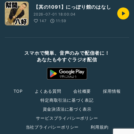
【其の1091】にっぽり館のはなし
2026-07-01 18:00:04
147
11:59
スマホで簡単、音声のみで配信者に！
あなたも今すぐラジオ配信
TOP
よくある質問
会社概要
採用情報
特定商取引法に基づく表記
資金決済法に基づく表示
サービスプライバシーポリシー
当社プライバシーポリシー
利用規約