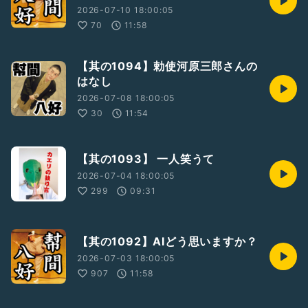
2026-07-10 18:00:05
70
11:58
【其の1094】勅使河原三郎さんの
はなし
2026-07-08 18:00:05
30
11:54
【其の1093】 一人笑うて
2026-07-04 18:00:05
299
09:31
【其の1092】AIどう思いますか？
2026-07-03 18:00:05
907
11:58